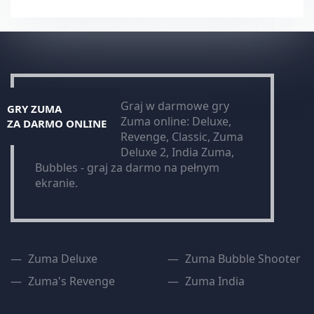
Graj w darmowe gry
GRY ZUMA
Zuma online: Deluxe,
ZA DARMO ONLINE
Revenge, Classic, Zuma
Deluxe 2, India Zuma,
Bubbles - graj za darmo na pełnym
ekranie.
Zuma Deluxe
Zuma Bubble Shooter
Zuma's Revenge
Zuma India