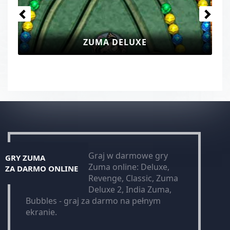
ZUMA DELUXE
Graj w darmowe gry
GRY ZUMA
Zuma online: Deluxe,
ZA DARMO ONLINE
Revenge, Classic, Zuma
Deluxe 2, India Zuma,
Bubbles - graj za darmo na pełnym
ekranie.